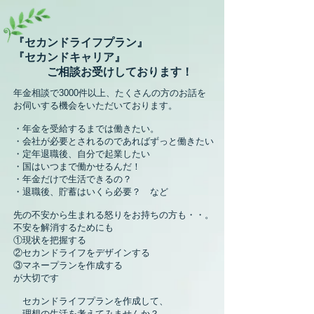
『セカンドライフプラン』
『セカンドキャリア』
ご相談お受けしております
！
年金相談で3000件以上、たくさんの方のお話
を
お伺いする機
会をいただいております。
・年金を受給するまでは働きたい。
・
会社が必要とされるのであればずっと
働きたい
・定年退職後、自分で起業したい
・国はいつまで働かせるんだ！
・年金だけで生活できるの？
・退職後、貯蓄はいくら必要？ など
先の不安から生まれる怒りをお持ちの方も・・。
不安を解消するためにも
①現状を把握する
②セカンドライフをデザインする
③マネープランを作成する
が大切です
セカンドライフプランを作成して、
​ 理想の生活を
考えて
みませんか？